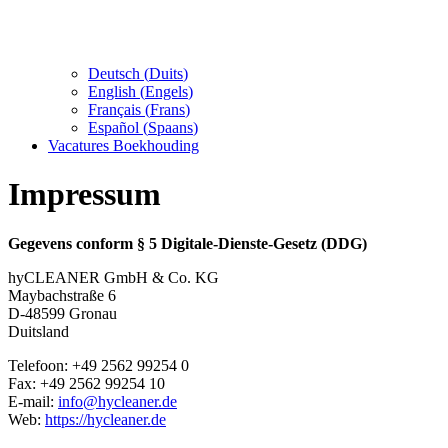
Deutsch
(
Duits
)
English
(
Engels
)
Français
(
Frans
)
Español
(
Spaans
)
Vacatures Boekhouding
Impressum
Gegevens conform § 5 Digitale-Dienste-Gesetz (DDG)
hyCLEANER GmbH & Co. KG
Maybachstraße 6
D-48599 Gronau
Duitsland
Telefoon: +49 2562 99254 0
Fax: +49 2562 99254 10
E-mail:
info@hycleaner.de
Web:
https://hycleaner.de