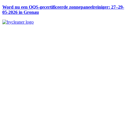
Word nu een OQS-gecertificeerde zonnepaneelreiniger: 27–29-
05-2026 in Gronau